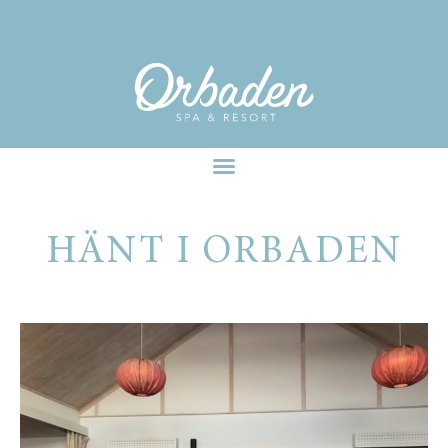
facebook-pixel-for-wordpress-242349285484848.zip
HÄNT I ORBADEN