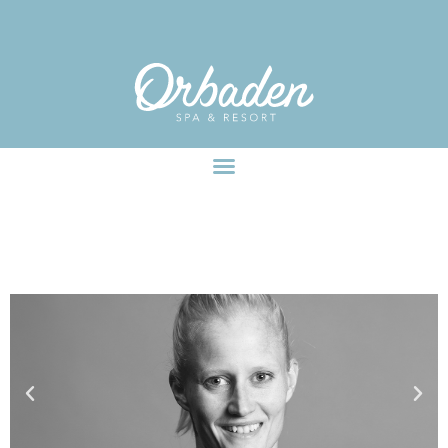
facebook-pixel-for-wordpress-242349285484848.zip