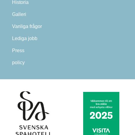
Historia
Galleri
Vanliga frågor
Lediga jobb
Press
policy