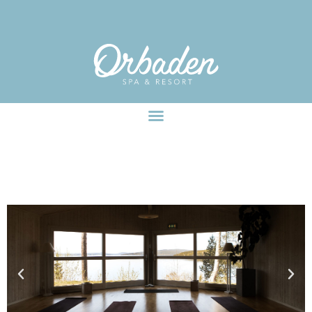
facebook-pixel-for-wordpress-242349285484848.zip