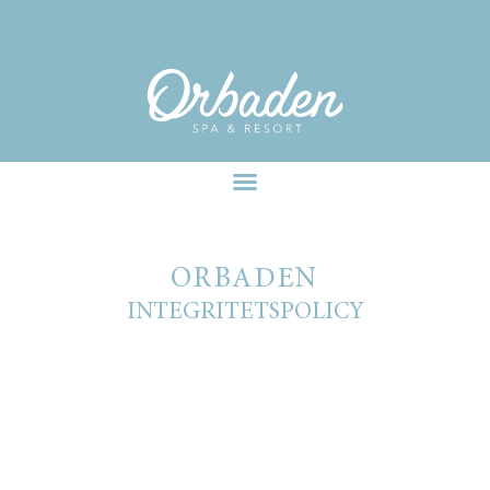
facebook-pixel-for-wordpress-242349285484848.zip
POLICY
ORBADEN
INTEGRITETSPOLICY
G
VILKEN INFORMATION SAMLAR VI IN OM
DIG?