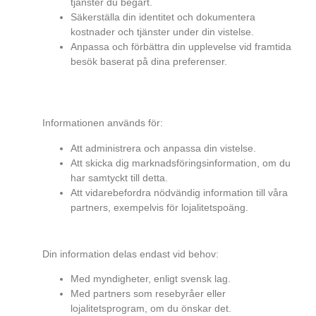
tjänster du begärt.
Säkerställa din identitet och dokumentera
kostnader och tjänster under din vistelse.
Anpassa och förbättra din upplevelse vid framtida
besök baserat på dina preferenser.
HUR ANVÄNDER VI INFORMATIONEN OM
DIG?
Informationen används för:
Att administrera och anpassa din vistelse.
Att skicka dig marknadsföringsinformation, om du
har samtyckt till detta.
Att vidarebefordra nödvändig information till våra
partners, exempelvis för lojalitetspoäng.
VEM DELAR VI INFORMATIONEN MED?
Din information delas endast vid behov:
Med myndigheter, enligt svensk lag.
Med partners som resebyråer eller
lojalitetsprogram, om du önskar det.