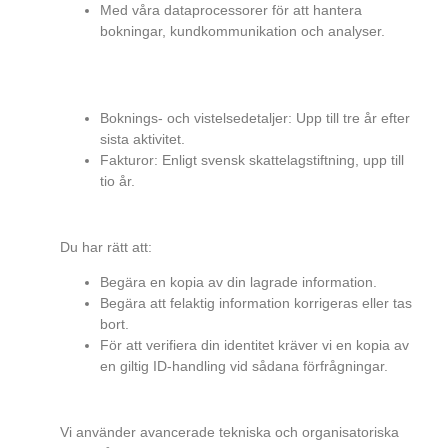
Med våra dataprocessorer för att hantera
bokningar, kundkommunikation och analyser.
HUR LÄNGE SPARAR VI DIN
INFORMATION?
Boknings- och vistelsedetaljer: Upp till tre år efter
sista aktivitet.
Fakturor: Enligt svensk skattelagstiftning, upp till
tio år.
DINA RÄTTIGHETER
Du har rätt att:
Begära en kopia av din lagrade information.
Begära att felaktig information korrigeras eller tas
bort.
För att verifiera din identitet kräver vi en kopia av
en giltig ID-handling vid sådana förfrågningar.
SÄKERHET OCH COOKIES
Vi använder avancerade tekniska och organisatoriska