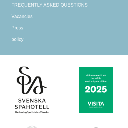
FREQUENTLY ASKED QUESTIONS
Vacancies
Press
policy