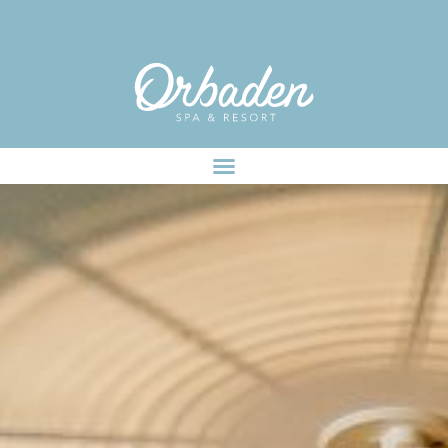
facebook-pixel-for-wordpress-242349285484848.zip
OUR AFRICA