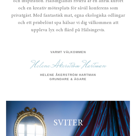
och inspiration.
Hälsinglands riviera är en anrik kurort
och en kreativ mötesplats för såväl konferens som
privatgäst.
Med fantastisk mat, egna ekologiska odlingar
och ett prisbelönt spa hälsar vi dig välkommen att
uppleva lyx och flärd på Hälsingevis.
VARMT VÄLKOMMEN
Helene Åkerström Hartman
HELENE ÅKERSTRÖM HARTMAN
GRUNDARE & ÄGARE
SVITER