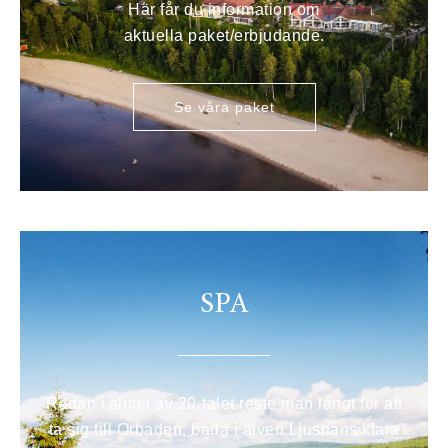
Här får du information om
aktuella paket/erbjudande.
Se våra paket
SPA
Redan i slutet av 20-talet reste man långt för att
ta sig till Orbaden, bada i älven Ljusnans klara