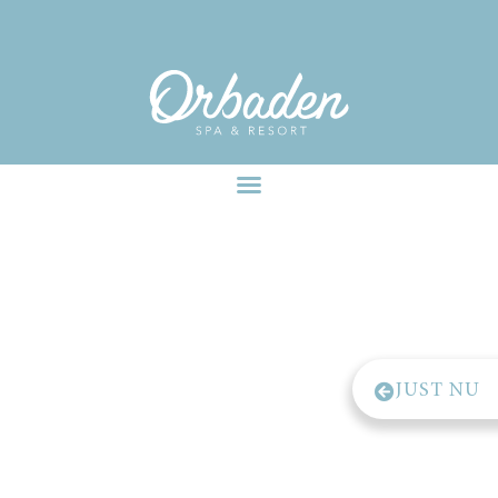
facebook-pixel-for-wordpress-242349285484848.zip
JUST NU