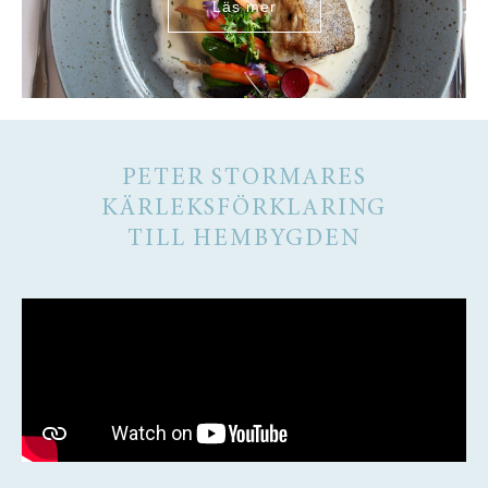
Läs mer
PETER STORMARES
KÄRLEKSFÖRKLARING
TILL HEMBYGDEN