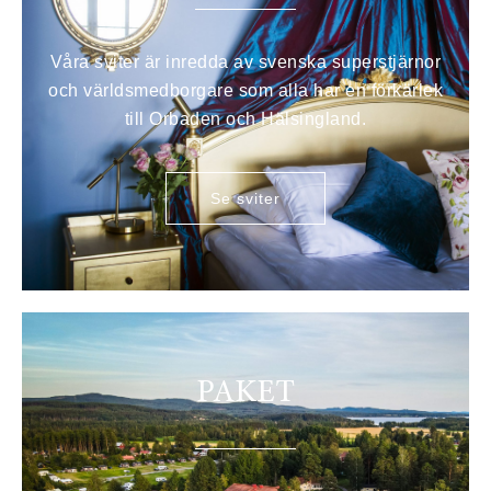
Våra sviter är inredda av svenska superstjärnor
och världsmedborgare som alla har en förkärlek
till Orbaden och Hälsingland.
Se sviter
PAKET