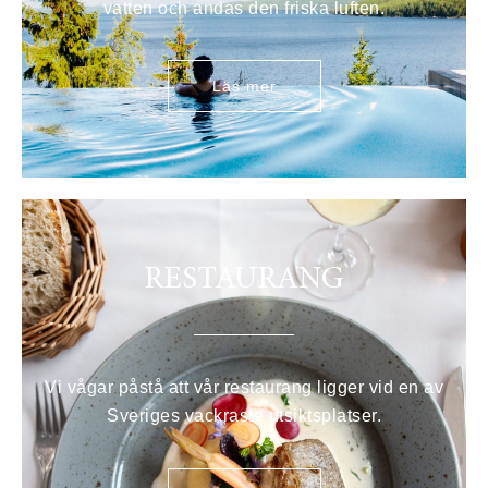
vatten och andas den friska luften.
Läs mer
RESTAURANG
Vi vågar påstå att vår restaurang ligger vid en av
Sveriges vackraste utsiktsplatser.