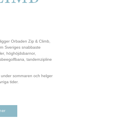
ligger Orbaden Zip & Climb,
om Sveriges snabbaste
ler, höghöjdsbarnor,
isbeegolfbana, tandemzipline
r under sommaren och helger
riga tider.
mer