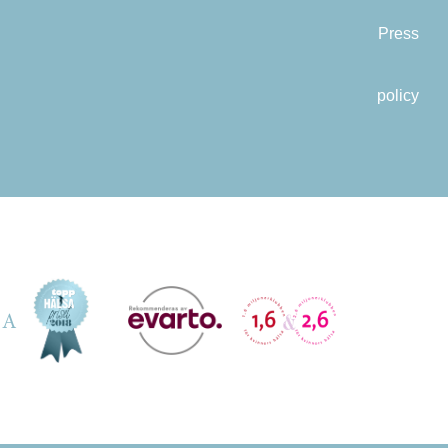
Press
policy
DA