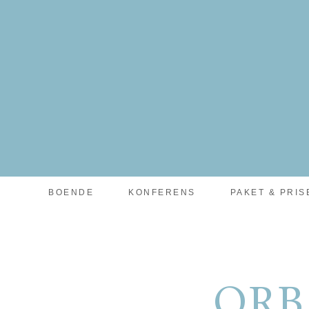
facebook-pixel-for-wordpress-242349285484848.zip
BOENDE
KONFERENS
PAKET & PRIS
ZIP & CLIMB
ORB