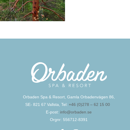
Orbaden Spa & Resort, Gamla Orbadenvägen 86,
SE- 821 67 Vallsta, Tel:
+46 (0)278 – 62 15 00
E-post:
info@orbaden.se
Orgnr: 556712-8391