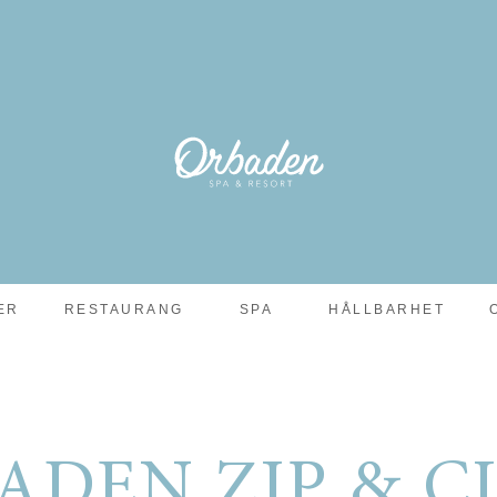
ER
RESTAURANG
SPA
HÅLLBARHET
ADEN ZIP & C