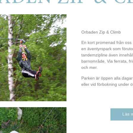
Orbaden Zip & Climb
En kort promenad från oss 
en äventyrspark som förut
tandemzipline även innehål
barnområde, Via ferrata, fr
och mer.
Parken är öppen alla daga
eller vid förbokning under öv
Läs 