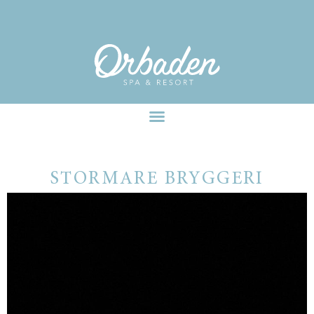
facebook-pixel-for-wordpress-242349285484848.zip
STORMARE BRYGGERI
STORMARE BRYGGERI