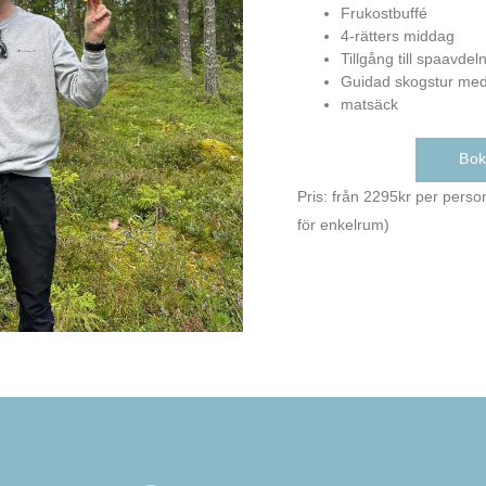
Frukostbuffé
4-rätters middag
Tillgång till spaavdel
Guidad skogstur med 
matsäck
Bo
Pris:
från 2295kr per person
för enkelrum)