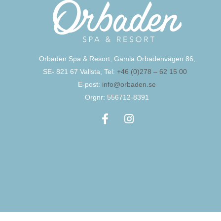
Orbaden Spa & Resort, Gamla Orbadenvägen 86,
SE- 821 67 Vallsta, Tel:
+46 (0)278 – 62 15 00
E-post:
info@orbaden.se
Orgnr: 556712-8391