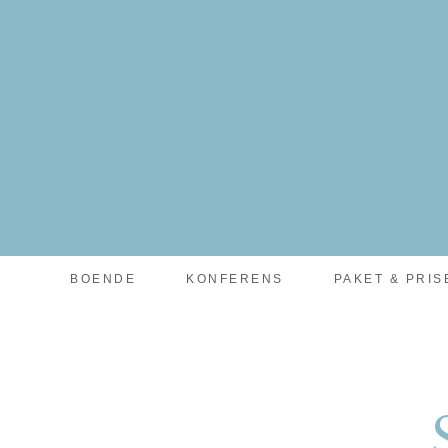
facebook-pixel-for-wordpress-242349285484848.zip
BOENDE
KONFERENS
PAKET & PRIS
SPA OCH SVAMPP