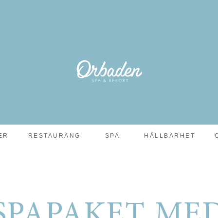
ER
RESTAURANG
SPA
HÅLLBARHET
LOCKNING
SPAPAKET ME