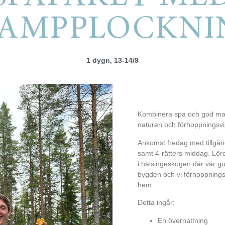
VAMPPLOCKNI
1 dygn, 13-14/9
Kombinera spa och god mat 
naturen och förhoppningsvi
Ankomst fredag med tillgång
samt 4-rätters middag. Lör
i hälsingeskogen där vår gui
bygden och vi förhoppningsv
hem.
Detta ingår:
En övernattning