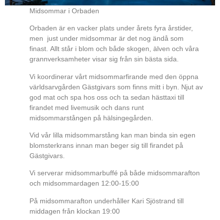
Midsommar i Orbaden
Orbaden är en vacker plats under årets fyra årstider,
men just under midsommar är det nog ändå som
finast. Allt står i blom och både skogen, älven och våra
grannverksamheter visar sig från sin bästa sida.
Vi koordinerar vårt midsommarfirande med den öppna
världsarvgården Gästgivars som finns mitt i byn. Njut av
god mat och spa hos oss och ta sedan hästtaxi till
firandet med livemusik och dans runt
midsommarstången på hälsingegården.
Vid vår lilla midsommarstång kan man binda sin egen
blomsterkrans innan man beger sig till firandet på
Gästgivars.
Vi serverar midsommarbuffé på både midsommarafton
och midsommardagen 12:00-15:00
På midsommarafton underhåller Kari Sjöstrand till
middagen från klockan 19:00