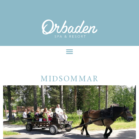
facebook-pixel-for-wordpress-242349285484848.zip
MIDSOMMARPAKET
MIDSOMMAR