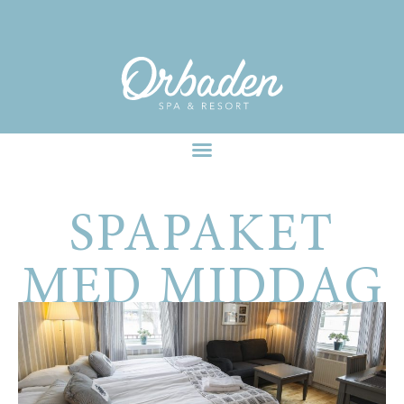
facebook-pixel-for-wordpress-242349285484848.zip
SPAPAKET
MED MIDDAG