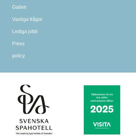
Galleri
Vanliga frågor
Lediga jobb
Press
policy