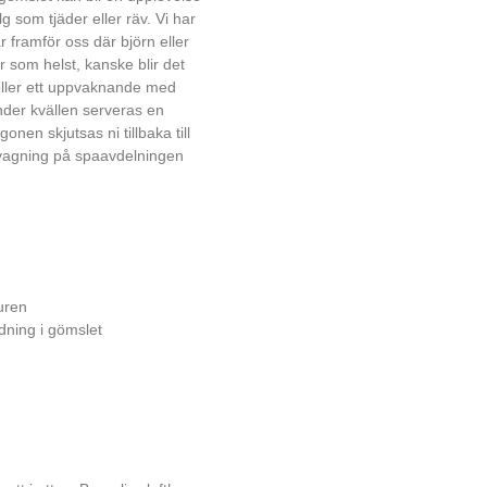
lg som tjäder eller räv. Vi har
framför oss där björn eller
 som helst, kanske blir det
 eller ett uppvaknande med
nder kvällen serveras en
nen skjutsas ni tillbaka till
 tvagning på spaavdelningen
uren
dning i gömslet