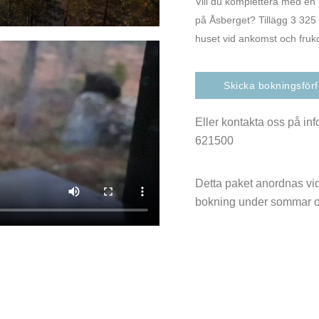
Vill du komplettera med en n
på Åsberget? Tillägg 3 325 
huset vid ankomst och fru
Skicka bokningsför
Eller kontakta oss på in
621500
Detta paket anordnas vid
bokning under sommar o