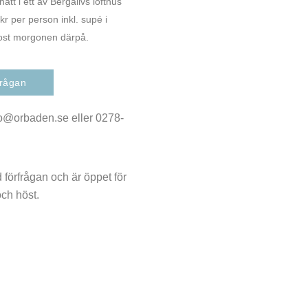
att i ett av Bergalivs lofthus
kr per person inkl. supé i
kost morgonen därpå.
frågan
fo@orbaden.se eller 0278-
 förfrågan och är öppet för
ch höst.