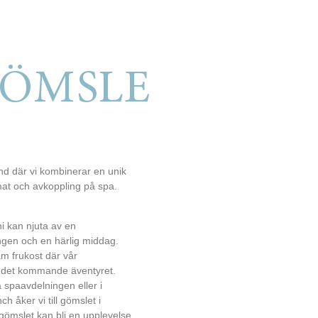
GÖMSLE
and där vi kombinerar en unik
at och avkoppling på spa.
 ni kan njuta av en
gen och en härlig middag.
m frukost där vår
 det kommande äventyret.
spaavdelningen eller i
h åker vi till gömslet i
 gömslet kan bli en upplevelse