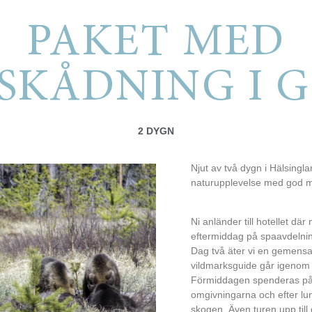
PAKET MED
SKÅDNING I 
2 DYGN
Njut av två dygn i Hälsingl
naturupplevelse med god m
Ni anländer till hotellet där
eftermiddag på spaavdelnin
Dag två äter vi en gemensa
vildmarksguide går igenom
Förmiddagen spenderas på 
omgivningarna och efter lunc
skogen. Även turen upp till