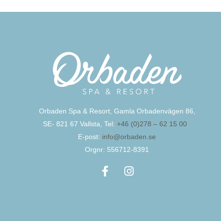
Orbaden Spa & Resort, Gamla Orbadenvägen 86,
SE- 821 67 Vallsta, Tel:
+46 (0)278 – 62 15 00
E-post:
info@orbaden.se
Orgnr: 556712-8391