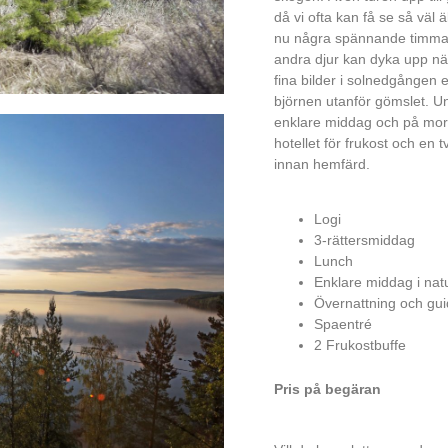
då vi ofta kan få se så väl ä
nu några spännande timmar 
andra djur kan dyka upp när
fina bilder i solnedgången
björnen utanför gömslet. U
enklare middag och på morgo
hotellet för frukost och en
innan hemfärd.
Logi
3-rättersmiddag
Lunch
Enklare middag i nat
Övernattning och gui
Spaentré
2 Frukostbuffe
Pris på begäran