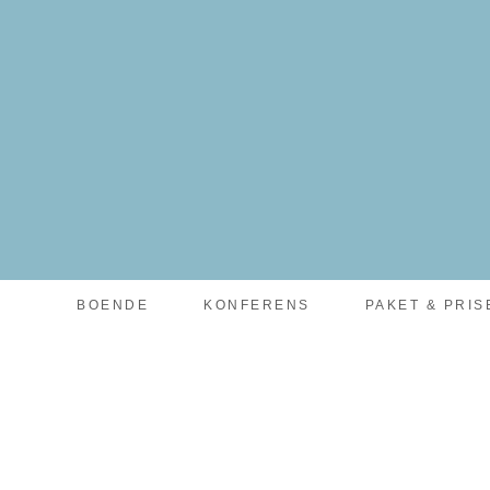
facebook-pixel-for-wordpress-242349285484848.zip
BOENDE
KONFERENS
PAKET & PRIS
PAKET MED BJÖR