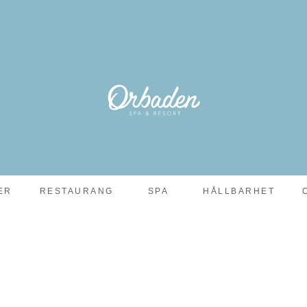
ER
RESTAURANG
SPA
HÅLLBARHET
NSKÅDNING