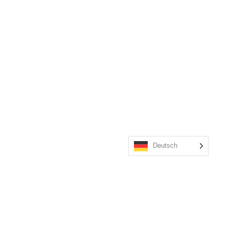
Deutsch
DER REGENBOGEN
Hier feiern wir Vielfalt