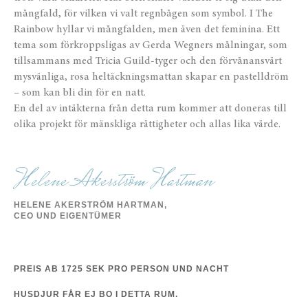
mångfald, för vilken vi valt regnbågen som symbol. I The
Rainbow hyllar vi mångfalden, men även det feminina. Ett
tema som förkroppsligas av Gerda Wegners målningar, som
tillsammans med Tricia Guild-tyger och den förvånansvärt
mysvänliga, rosa heltäckningsmattan skapar en pastelldröm
– som kan bli din för en natt.
En del av intäkterna från detta rum kommer att doneras till
olika projekt för mänskliga rättigheter och allas lika värde.
Helene Akerström Hartman
HELENE AKERSTRÖM HARTMAN,
CEO UND EIGENTÜMER
PREIS AB 1725 SEK PRO PERSON UND NACHT
HUSDJUR FÅR EJ BO I DETTA RUM.