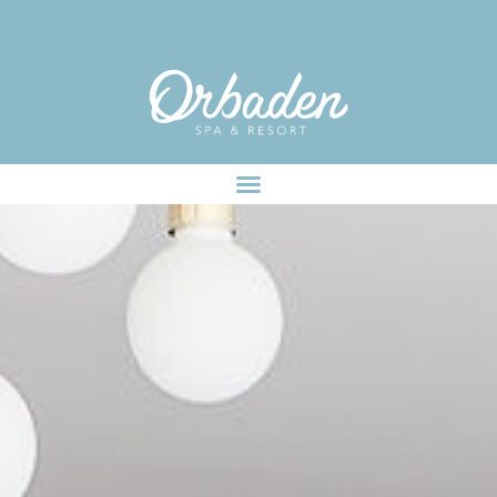
facebook-pixel-for-wordpress-242349285484848.zip
DER REGENBOGEN