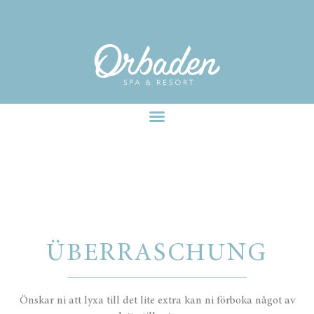
facebook-pixel-for-wordpress-242349285484848.zip
ÜBERRASCHUNG
ÜBERRASCHUNG
Önskar ni att lyxa till det lite extra kan ni förboka något av