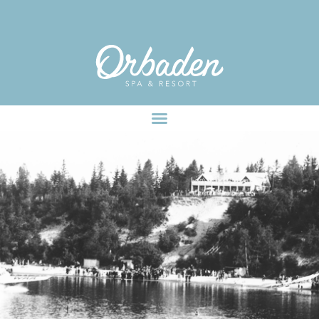
facebook-pixel-for-wordpress-242349285484848.zip