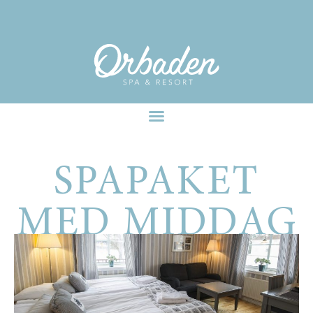
facebook-pixel-for-wordpress-242349285484848.zip
SPAPAKET
MED MIDDAG