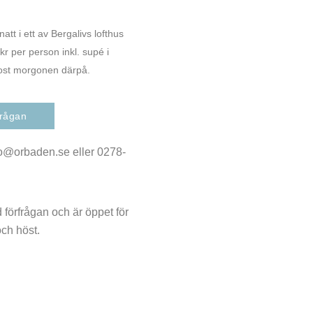
att i ett av Bergalivs lofthus
kr per person inkl. supé i
kost morgonen därpå.
frågan
fo@orbaden.se eller 0278-
 förfrågan och är öppet för
ch höst.