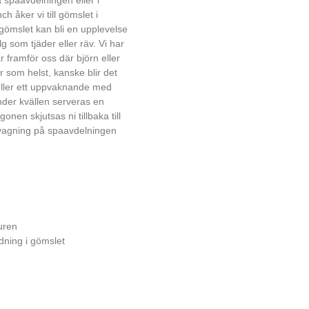
h åker vi till gömslet i
 gömslet kan bli en upplevelse
lg som tjäder eller räv. Vi har
framför oss där björn eller
 som helst, kanske blir det
 eller ett uppvaknande med
nder kvällen serveras en
nen skjutsas ni tillbaka till
 tvagning på spaavdelningen
uren
dning i gömslet