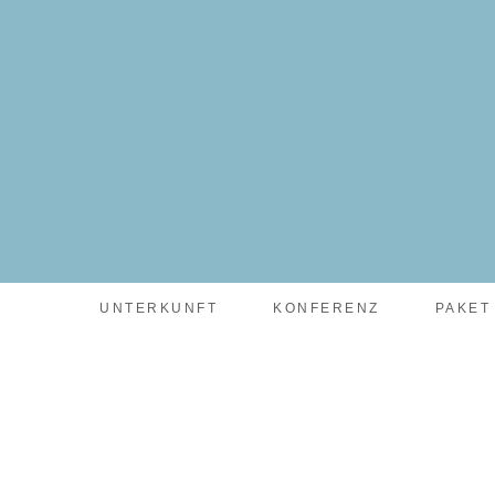
facebook-pixel-for-wordpress-242349285484848.zip
UNTERKUNFT
KONFERENZ
PAKET
PAKET MED BJÖR