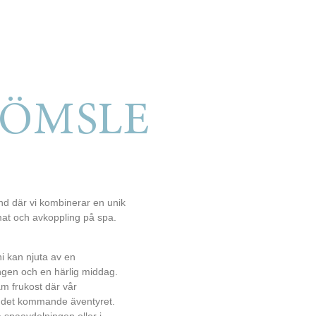
GÖMSLE
and där vi kombinerar en unik
at och avkoppling på spa.
 ni kan njuta av en
gen och en härlig middag.
m frukost där vår
 det kommande äventyret.
spaavdelningen eller i