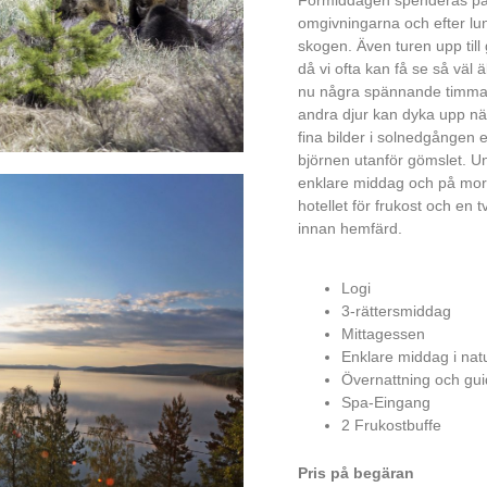
omgivningarna och efter lunc
skogen. Även turen upp till
då vi ofta kan få se så väl ä
nu några spännande timmar 
andra djur kan dyka upp när
fina bilder i solnedgången
björnen utanför gömslet. U
enklare middag och på morgo
hotellet för frukost och en
innan hemfärd.
Logi
3-rättersmiddag
Mittagessen
Enklare middag i nat
Övernattning och gui
Spa-Eingang
2 Frukostbuffe
Pris på begäran