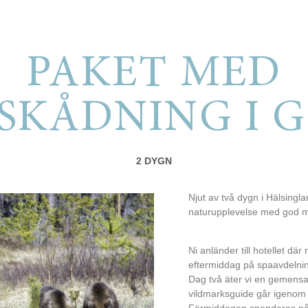
PAKET MED
SKÅDNING I 
2 DYGN
Njut av två dygn i Hälsingl
naturupplevelse med god m
Ni anländer till hotellet där
eftermiddag på spaavdelnin
Dag två äter vi en gemensa
vildmarksguide går igenom
Förmiddagen spenderas på 