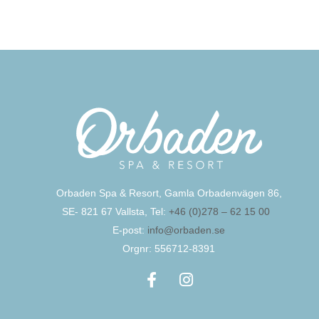
Orbaden Spa & Resort, Gamla Orbadenvägen 86,
SE- 821 67 Vallsta, Tel:
+46 (0)278 – 62 15 00
E-post:
info@orbaden.se
Orgnr: 556712-8391